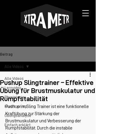
Beitrag
Alle Videos
Alle Videos
Pushup Slingtrainer – Effektive
Lernvideo
Übung für Brustmuskulatur und
Physiologie
Rumpfstabilität
Krafttraining
Pushup im Sling Trainer ist eine funktionelle 
Kraftübung zur Stärkung der 
Übungsanalyse
Brustmuskulatur und Verbesserung der 
Einfach erklärt
Rumpfstabilität. Durch die instabile 