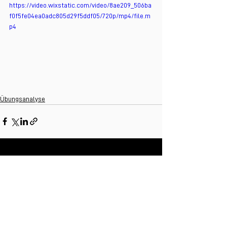
https://video.wixstatic.com/video/8ae209_506ba
f0f5fe04ea0adc805d29f5ddf05/720p/mp4/file.m
p4
Übungsanalyse
Alle ansehen
Ähnliche Beiträge