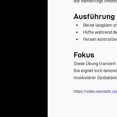
die Hamstrings intensi
Ausführung
Beine langsam un
Hüfte während d
Fersen kontrolli
Fokus
Diese Übung trainiert 
Sie eignet sich besond
muskulärer Dysbalance
https://video.wixstatic