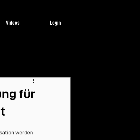
Videos
Login
ung für
t
sation werden 