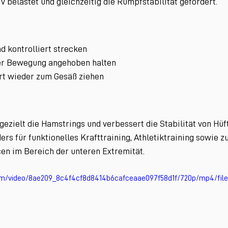
v belastet und gleichzeitig die Rumpfstabilität gefördert.
d kontrolliert strecken
er Bewegung angehoben halten
ert wieder zum Gesäß ziehen
gezielt die Hamstrings und verbessert die Stabilität von Hüf
ers für funktionelles Krafttraining, Athletiktraining sowie z
n im Bereich der unteren Extremität.
.com/video/8ae209_8c4f4cf8d8414b6cafceaae097f58d1f/720p/mp4/fil