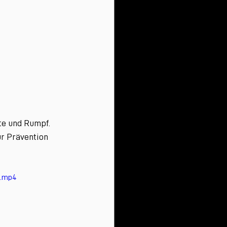
te und Rumpf. 
ur Prävention 
e.mp4