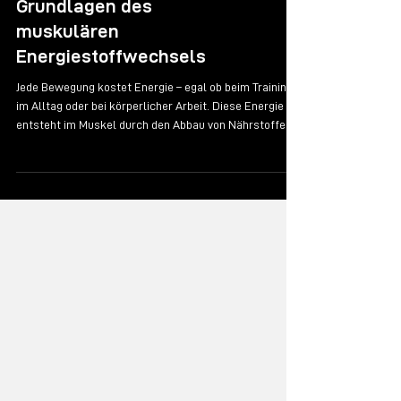
Lernvideo
Grundlagen des
muskulären
Energiestoffwechsels
Jede Bewegung kostet Energie – egal ob beim Training,
im Alltag oder bei körperlicher Arbeit. Diese Energie
entsteht im Muskel durch den Abbau von Nährstoffen
wie Kohlenhydraten, Fetten und Proteinen. Die
wichtigste Energiequelle für Muskelkontraktionen ist
das ATP (Adenosintriphosphat). Da die ATP-Vorräte nur
wenige Sekunden reichen, muss es ständig neu
gebildet werden. Dabei hilft das Kreatinphosphat-
System, das ATP schnell regeneriert – ideal für kurze,
intensive Belastung