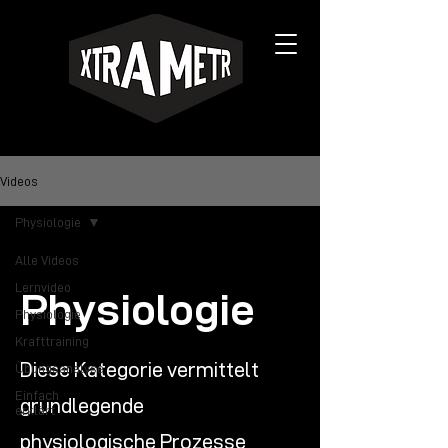
Videos
Physiologie
Alle Videos
Lernvideo
Physiologie
Physiologie
Krafttraining
Diese Kategorie vermittelt
Übungsanalyse
Einfach
grundlegende
erklärt
physiologische Prozesse